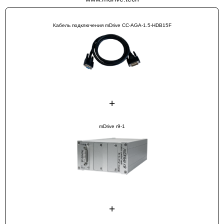
Кабель подключения mDrive CC-AGA-1.5-HDB15F
+
mDrive r9-1
+