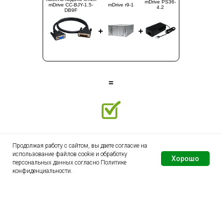
mDrive PS36-
mDrive CC-BJY-1.5-
mDrive r9-1
4.2
DB9F
+
+
=
Продолжая работу с сайтом, вы даете согласие на
использование файлов cookie и обработку
Хорошо
персональных данных согласно
Политике
J01DX60
конфиденциальности
.