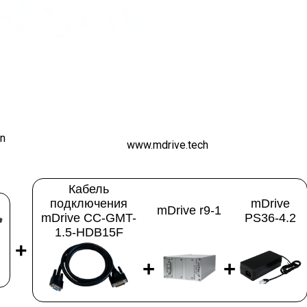
in
www.mdrive.tech
Кабель
подключения
mDrive
mDrive r9-1
mDrive CC-GMT-
PS36-4.2
1.5-HDB15F
+
+
+