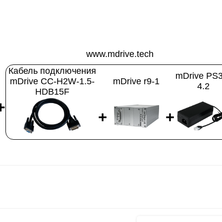
www.mdrive.tech
Кабель подключения
mDrive PS3
mDrive CC-H2W-1.5-
mDrive r9-1
4.2
HDB15F
+
+
+