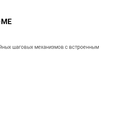
 Publishing
-ME
йных шаговых механизмов с встроенным