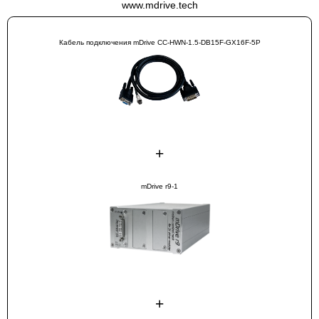
www.mdrive.tech
Кабель подключения mDrive CC-HWN-1.5-DB15F-GX16F-5P
+
mDrive r9-1
+