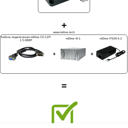
+
www.mdrive.tech
Кабель подключения mDrive CC-LDT-
mDrive r9-1
mDrive PS36-4.2
1.5-DB9F
+
+
=