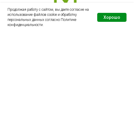
Продолжая работу с сайтом, вы даете согласие на
использование файлов cookie и обработку
Хорошо
персональных данных согласно
Политике
конфиденциальности
.
96S100
96S101
© ООО "СТЭЛМ"
Юридический адрес: Москва, вн.тер.г. городской округ
Троицк, г. Троицк, ул. Лесная, д. 4Б, помещ. 1, ком. 65,66
info@stelm.ru