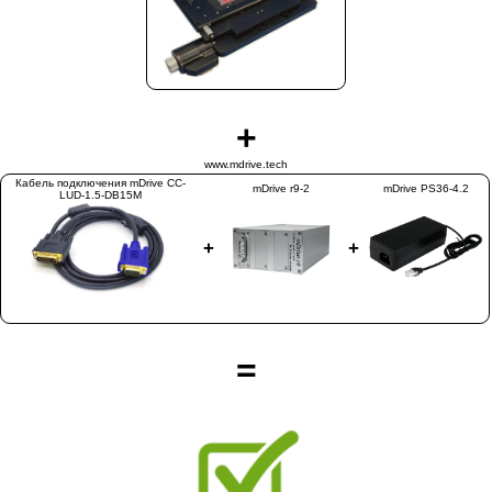
+
www.mdrive.tech
Кабель подключения mDrive CC-
mDrive r9-2
mDrive PS36-4.2
LUD-1.5-DB15M
+
+
=