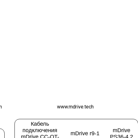
n
www.mdrive.tech
Кабель
подключения
mDrive
mDrive r9-1
mDrive CC-OT-
PS36-4.2