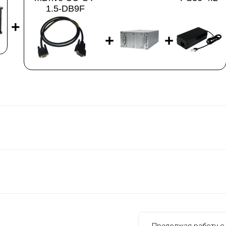
1.5-DB9F
+
+
+